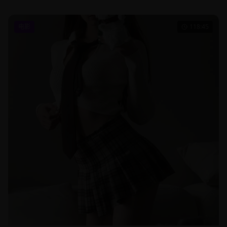
电影
118:45