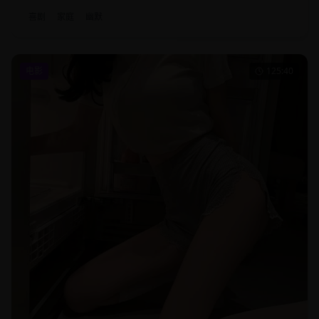
喜剧
家庭
幽默
电影
125:40